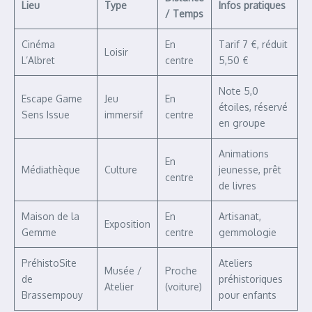
Lieu
Type
Infos pratiques
/ Temps
Cinéma
En
Tarif 7 €, réduit
Loisir
L’Albret
centre
5,50 €
Note 5,0
Escape Game
Jeu
En
étoiles, réservé
Sens Issue
immersif
centre
en groupe
Animations
En
Médiathèque
Culture
jeunesse, prêt
centre
de livres
Maison de la
En
Artisanat,
Exposition
Gemme
centre
gemmologie
PréhistoSite
Ateliers
Musée /
Proche
de
préhistoriques
Atelier
(voiture)
Brassempouy
pour enfants