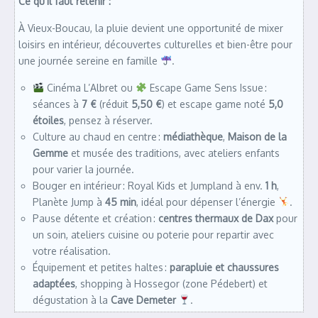
Ce qu’il faut retenir :
À Vieux-Boucau, la pluie devient une opportunité de mixer
loisirs en intérieur, découvertes culturelles et bien-être pour
une journée sereine en famille
.
Cinéma L’Albret ou
Escape Game Sens Issue :
séances à
7 €
(réduit
5,50 €
) et escape game noté
5,0
étoiles
, pensez à réserver.
Culture au chaud en centre :
médiathèque
,
Maison de la
Gemme
et musée des traditions, avec ateliers enfants
pour varier la journée.
Bouger en intérieur : Royal Kids et Jumpland à env.
1 h
,
Planète Jump à
45 min
, idéal pour dépenser l’énergie
.
Pause détente et création :
centres thermaux de Dax
pour
un soin, ateliers cuisine ou poterie pour repartir avec
votre réalisation.
Équipement et petites haltes :
parapluie et chaussures
adaptées
, shopping à Hossegor (zone Pédebert) et
dégustation à la
Cave Demeter
.