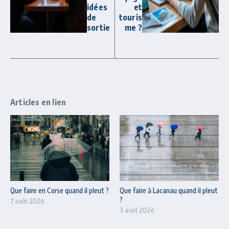
idées
et
de
touris
sortie
me ?
Articles en lien
Que faire en Corse quand il pleut ?
Que faire à Lacanau quand il pleut
?
7 août 2026
3 août 2026