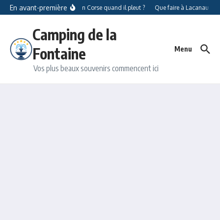
Aller au contenu
En avant-première
Que faire en Corse quand il pleut ?
Que faire à Lacanau quand
Camping de la
Fontaine
Menu
Vos plus beaux souvenirs commencent ici