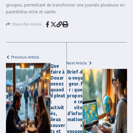
groupes, permettant de transformer une journée pluvieuse en
parenthèse riche et variée.
Share this Article
Previous Article
Next Article
Que
faire à
Brief‑d
Douar
u‑voya
nenez
geur.f
quand
r : que
il pleut
propos
:
e ce
activit
site
és,
d’infor
lieux
mation
couver
s
ts et
voyage